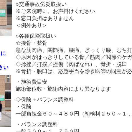
○交通事故労災取扱い
※ご来院時に、お声掛けください
※窓口負担はありません
＜例外あり＞
○各種保険取扱い
☆接骨・整骨
急な筋肉痛、関節痛、腰痛、ぎっくり腰、むち
りに
◇原因がはっきりしている骨／筋肉／関節のケ
◇捻挫／打撲／挫傷（肉ばなれ）、骨折・脱臼
さい
※骨折・脱臼は、応急手当を除き医師の同意が
・施術費目安
施術部位数・施術内容により異なります
◇保険＋バランス調整料
・保険
一部負担金６０～４８０円（初検料２５０～１
・バランス調整料
一般５００～１，７５０円