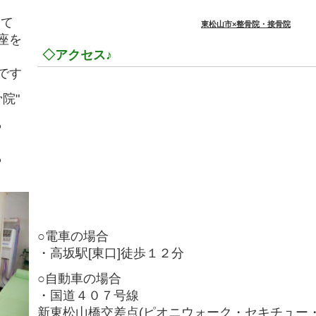
は
にて
東松山市×整骨院・接骨院
座を
◇アクセス♪
です
院"
ら
ら
○電車の場合
・高坂駅[東口]徒歩１２分
○自動車の場合
・国道４０７号線
新東松山橋交差点(ピオニウォーク・セキチュー