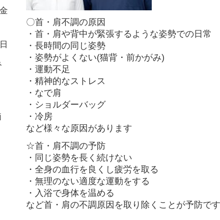
金
〇首・肩不調の原因
・首・肩や背中が緊張するような姿勢での日常
日
・長時間の同じ姿勢
・姿勢がよくない(猫背・前かがみ)
み
・運動不足
・精神的なストレス
・なで肩
・ショルダーバッグ
・冷房
価
など様々な原因があります
☆首・肩不調の予防
・同じ姿勢を長く続けない
・全身の血行を良くし疲労を取る
・無理のない適度な運動をする
・入浴で身体を温める
など首・肩の不調原因を取り除くことが予防で