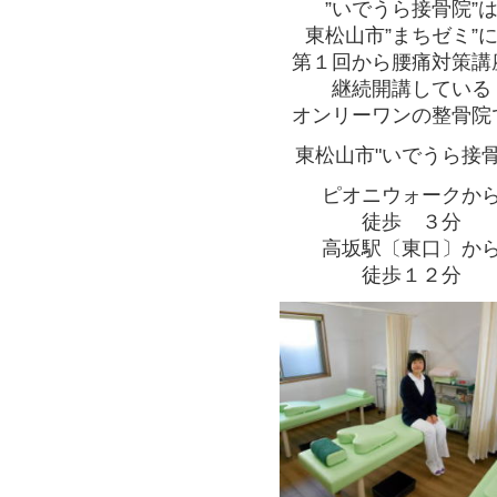
”いでうら接骨院”
東松山市”まちゼミ”
第１回から腰痛対策講
継続開講している
オンリーワンの整骨院
東松山市"いでうら接骨
ピオニウォークか
徒歩 ３分
高坂駅〔東口〕か
徒歩１２分