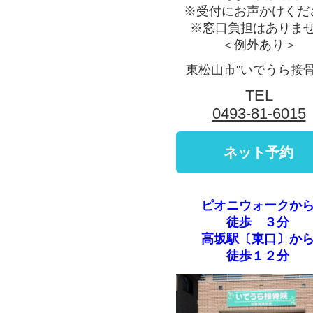
※受付にお声かけくだ
※窓口負担はありま
＜例外あり＞
東松山市"いでうら接骨
TEL
0493-81-6015
ピオニウォークか
徒歩 ３分
高坂駅〔東口〕か
徒歩１２分