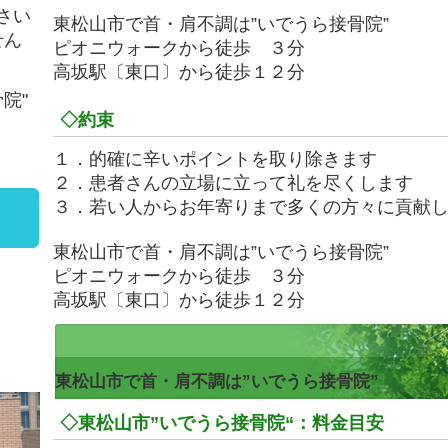
さい
東松山市で首・肩不調は”いでうら接骨院”
せん
ピオニウォークから徒歩 ３分
高坂駅〔東口〕から徒歩１２分
院"
◇約束
１．的確に辛いポイントを取り除きます
２．患者さんの立場に立って礼を尽くします
３．若い人からお年寄りまで多くの方々に貢献
東松山市で首・肩不調は”いでうら接骨院”
ピオニウォークから徒歩 ３分
ら
高坂駅〔東口〕から徒歩１２分
ら
東松山市で首・肩不調は”いでうら接骨院”
◇東松山市”いでうら接骨院“：料金目安