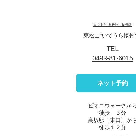
東松山市×整骨院・接骨院
東松山"いでうら接骨
TEL
0493-81-6015
ピオニウォークか
徒歩 ３分
高坂駅〔東口〕か
徒歩１２分