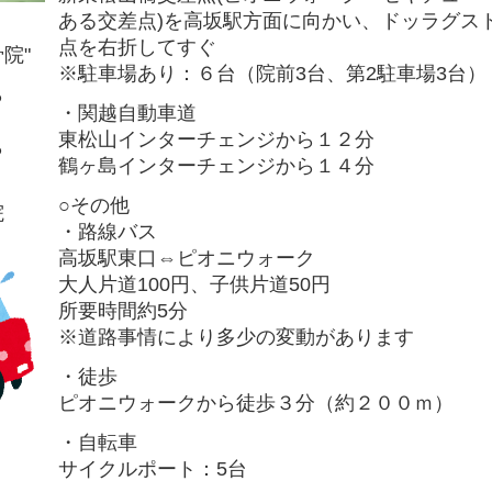
ある交差点)を高坂駅方面に向かい、ドッラグス
点を右折してすぐ
院"
※駐車場あり：６台（院前3台、第2駐車場3台）
ら
・関越自動車道
東松山インターチェンジから１２分
ら
鶴ヶ島インターチェンジから１４分
○その他
院
・路線バス
高坂駅東口⇔ピオニウォーク
大人片道100円、子供片道50円
所要時間約5分
※道路事情により多少の変動があります
・徒歩
ピオニウォークから徒歩３分（約２００ｍ）
・自転車
サイクルポート：5台