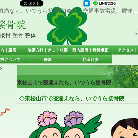
肩痛なら、いでうら接骨院|整体、交通事故労災、腰痛
〒
接骨 整骨 整体
案内｜腰痛
治療方針｜ぎっくり腰
院内設備｜骨盤矯正
アクセス｜
事故について
整体
料金目安
ら
東松山市で寝違えなら、いでうら接骨院
◇東松山市で寝違えなら、いでうら接骨院