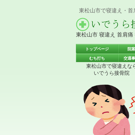
東松山市で寝違え・首
東松山市 寝違え 首肩痛 
トップページ
院
むち打ち
交通
東松山市で寝違えな
いでうら接骨院