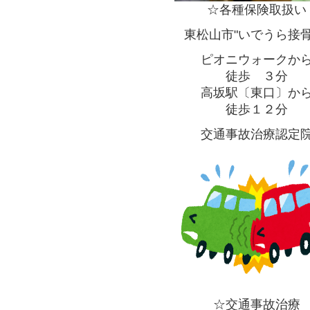
☆各種保険取扱い
東松山市"いでうら接骨
ピオニウォークか
徒歩 ３分
高坂駅〔東口〕か
徒歩１２分
交通事故治療認定
☆交通事故治療