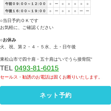
午前０９:００～１２:００
○
ー
○
○
○
○
○
午後１６:００～１９:００
○
ー
○
○
○
ー
ー
○当日予約ＯＫです
お気軽に、ご確認ください
○お休み
火、祝、第２・４・５水、土・日午後
東松山市で四十肩・五十肩は”いでうら接骨院”
TEL
0493-81-6015
セールス・勧誘のお電話は固くお断りいたします。