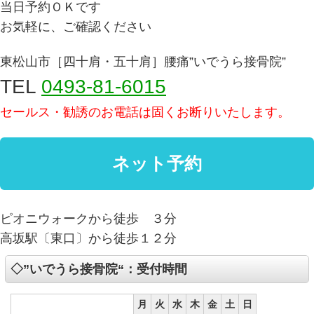
当日予約ＯＫです
お気軽に、ご確認ください
東松山市［四十肩・五十肩］腰痛”いでうら接骨院”
TEL
0493-81-6015
セールス・勧誘のお電話は固くお断りいたします。
ピオニウォークから徒歩 ３分
高坂駅〔東口〕から徒歩１２分
◇”いでうら接骨院“：受付時間
月
火
水
木
金
土
日